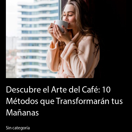
Descubre
el
Arte
del
Café:
10
Métodos
que
Transformarán
tus
Mañanas
Descubre el Arte del Café: 10
Métodos que Transformarán tus
Mañanas
Sin categoría