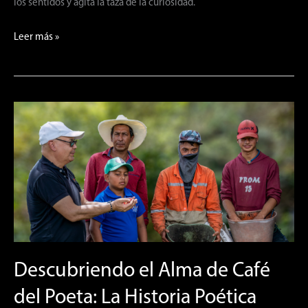
los sentidos y agita la taza de la curiosidad.
Leer más »
Descubriendo
el
Alma
de
Café
del
Poeta:
La
Historia
Descubriendo el Alma de Café
Poética
del Poeta: La Historia Poética
detrás