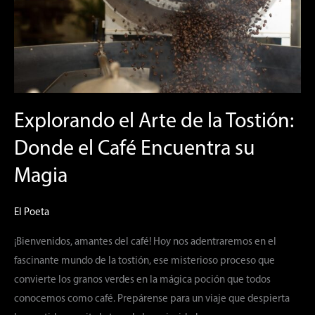
Tostión:
Donde
el
Café
Encuentra
su
Explorando el Arte de la Tostión:
Magia
Donde el Café Encuentra su
Magia
El Poeta
¡Bienvenidos, amantes del café! Hoy nos adentraremos en el
fascinante mundo de la tostión, ese misterioso proceso que
convierte los granos verdes en la mágica poción que todos
conocemos como café. Prepárense para un viaje que despierta